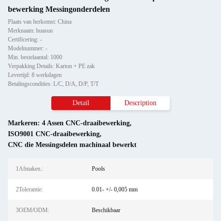
bewerking Messingonderdelen
Plaats van herkomst: China
Merknaam: huasun
Certificering: -
Modelnummer: -
Min. bestelaantal: 1000
Verpakking Details: Karton + PE zak
Levertijd: 8 werkdagen
Betalingscondities: L/C, D/A, D/P, T/T
Detail
Description
Markeren:
4 Assen CNC-draaibewerking
,
ISO9001 CNC-draaibewerking
,
CNC die Messingsdelen machinaal bewerkt
1Afmaken.:
Pools
2Tolerantie:
0.01- +/- 0,005 mm
3OEM/ODM:
Beschikbaar