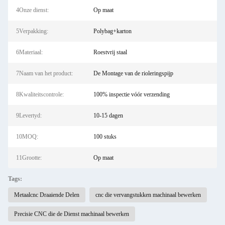
4Onze dienst:
Op maat
5Verpakking:
Polybag+karton
6Materiaal:
Roestvrij staal
7Naam van het product:
De Montage van de rioleringspijp
8Kwaliteitscontrole:
100% inspectie vóór verzending
9Levertyd:
10-15 dagen
10MOQ:
100 stuks
11Grootte:
Op maat
Tags:
Metaalcnc Draaiende Delen
cnc die vervangstukken machinaal bewerken
Precisie CNC die de Dienst machinaal bewerken