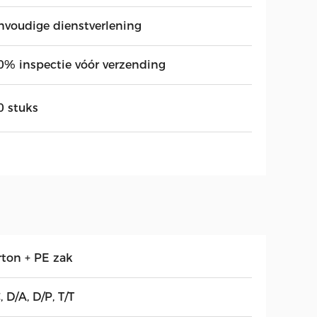
nvoudige dienstverlening
0% inspectie vóór verzending
0 stuks
rton + PE zak
, D/A, D/P, T/T