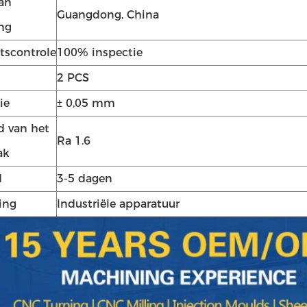
van
Guangdong, China
ng
itscontrole
100% inspectie
2 PCS
ie
± 0,05 mm
 van het
Ra 1.6
ak
d
3-5 dagen
Laat een bericht achter
ing
Industriële apparatuur
We bellen je snel terug!