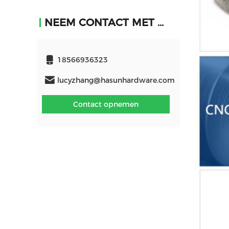
NEEM CONTACT MET ONS OP
18566936323
lucyzhang@hasunhardware.com
Contact opnemen