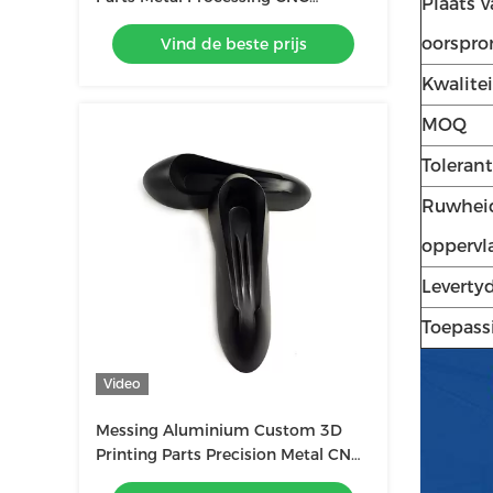
Plaats 
Machining Parts
oorspro
Vind de beste prijs
Kwalite
MOQ
Tolerant
Ruwheid
oppervl
Leverty
Toepass
Video
Messing Aluminium Custom 3D
Printing Parts Precision Metal CNC
Lathe Machining Turning Service