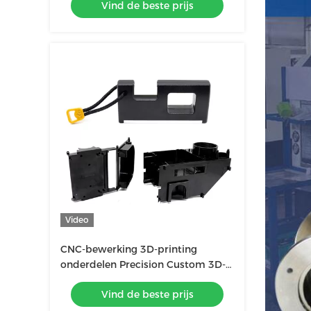
Vind de beste prijs
Video
CNC-bewerking 3D-printing
onderdelen Precision Custom 3D-
printing service
Vind de beste prijs