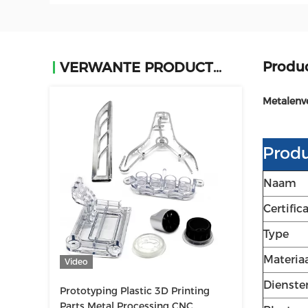
Produc
VERWANTE PRODUCTEN
Metalenv
Produ
Naam
Certific
Type
Materia
Video
Dienste
Prototyping Plastic 3D Printing
Parts Metal Processing CNC