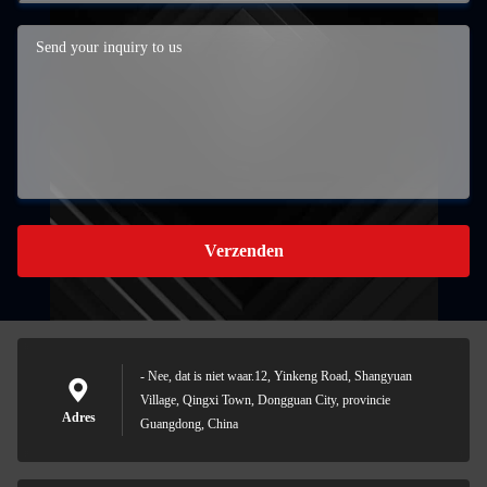
Verzenden
- Nee, dat is niet waar.12, Yinkeng Road, Shangyuan
Village, Qingxi Town, Dongguan City, provincie
Adres
Guangdong, China