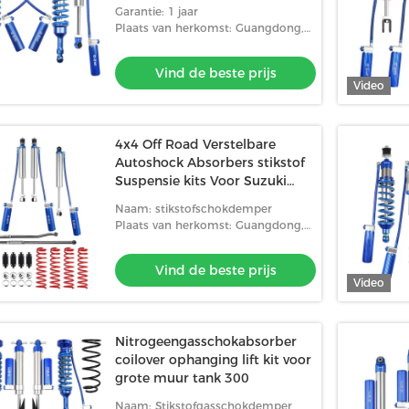
onderdelen voor HAVAL H9
Garantie: 1 jaar
Plaats van herkomst: Guangdong,
China
Vind de beste prijs
Video
4x4 Off Road Verstelbare
Autoshock Absorbers stikstof
Suspensie kits Voor Suzuki
Jimny
Naam: stikstofschokdemper
Plaats van herkomst: Guangdong,
China
Vind de beste prijs
Video
Nitrogeengasschokabsorber
coilover ophanging lift kit voor
grote muur tank 300
Naam: Stikstofgasschokdemper