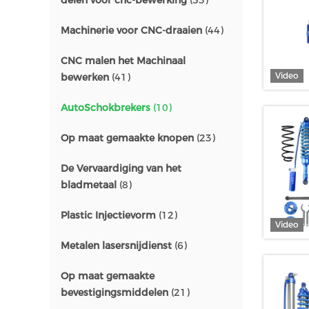
delen voor cnc-bewerking
(53)
Machinerie voor CNC-draaien
(44)
CNC malen het Machinaal
Video
bewerken
(41)
AutoSchokbrekers
(10)
Op maat gemaakte knopen
(23)
De Vervaardiging van het
bladmetaal
(8)
Plastic Injectievorm
(12)
Video
Metalen lasersnijdienst
(6)
Op maat gemaakte
bevestigingsmiddelen
(21)