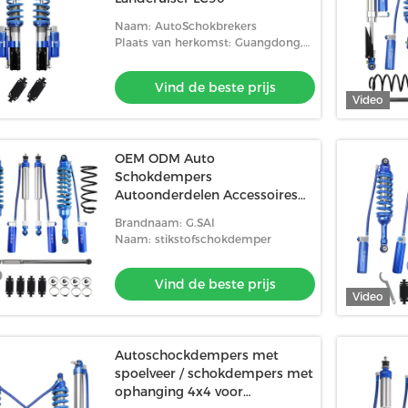
Naam: AutoSchokbrekers
Plaats van herkomst: Guangdong,
China
Vind de beste prijs
Video
OEM ODM Auto
Schokdempers
Autoonderdelen Accessoires
Voor Isuzu MU-X
Brandnaam: G.SAI
Naam: stikstofschokdemper
Vind de beste prijs
Video
Autoschockdempers met
spoelveer / schokdempers met
ophanging 4x4 voor