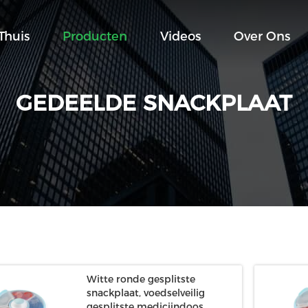
Thuis
Producten
Videos
Over Ons
GEDEELDE SNACKPLAAT
Witte ronde gesplitste
snackplaat, voedselveilig
gesplitste medicijndoos