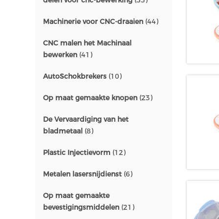
delen voor cnc-bewerking
(53)
Machinerie voor CNC-draaien
(44)
CNC malen het Machinaal
bewerken
(41)
AutoSchokbrekers
(10)
Op maat gemaakte knopen
(23)
De Vervaardiging van het
bladmetaal
(8)
Plastic Injectievorm
(12)
Metalen lasersnijdienst
(6)
Op maat gemaakte
bevestigingsmiddelen
(21)